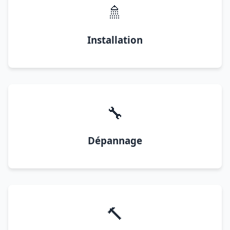
🚿
Installation
🔧
Dépannage
🔨