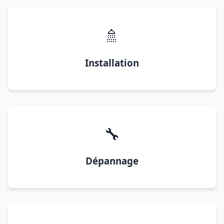
🚿
Installation
🔧
Dépannage