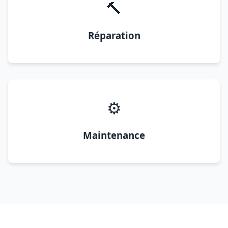
🔨
Réparation
⚙️
Maintenance