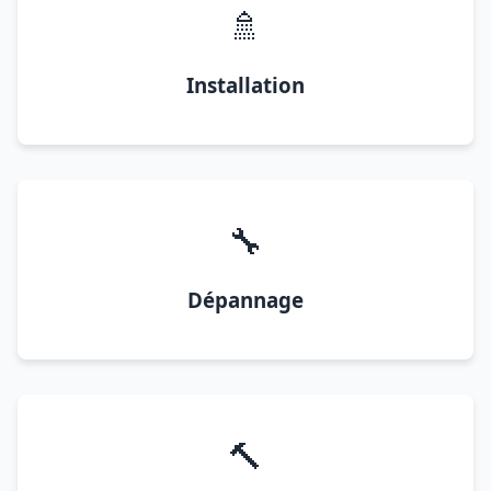
🚿
Installation
🔧
Dépannage
🔨