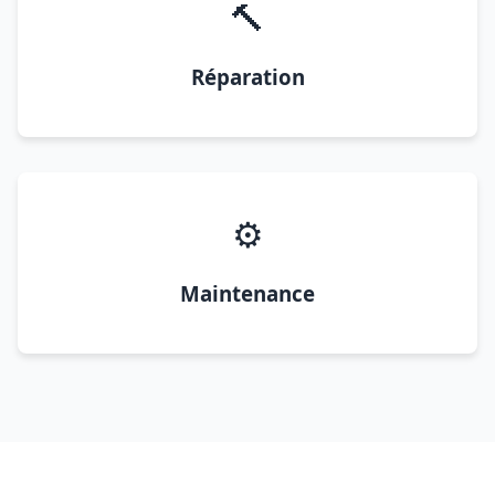
🔨
Réparation
⚙️
Maintenance