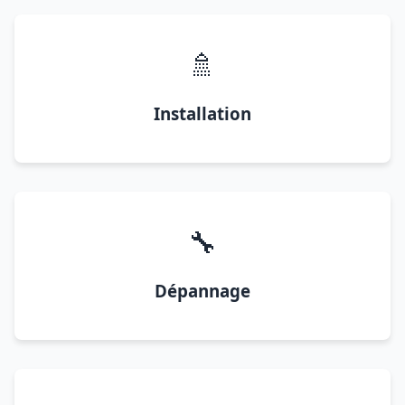
🚿
Installation
🔧
Dépannage