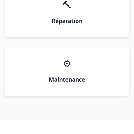
🔨
Réparation
⚙️
Maintenance