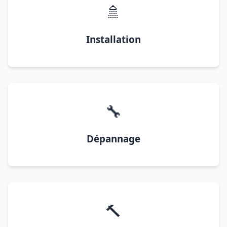
🚿
Installation
🔧
Dépannage
🔨