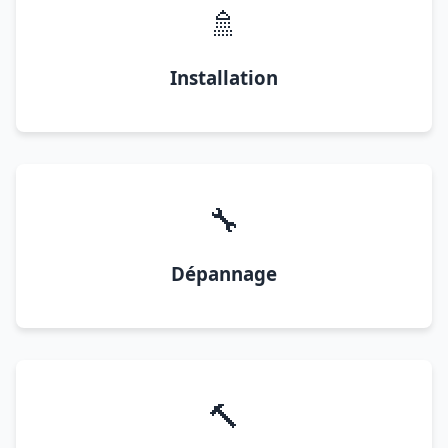
🚿
Installation
🔧
Dépannage
🔨