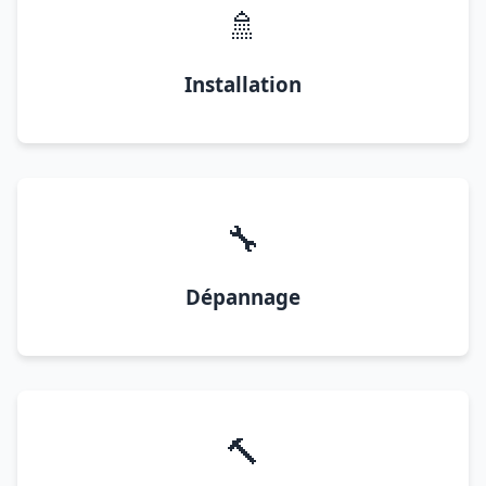
🚿
Installation
🔧
Dépannage
🔨