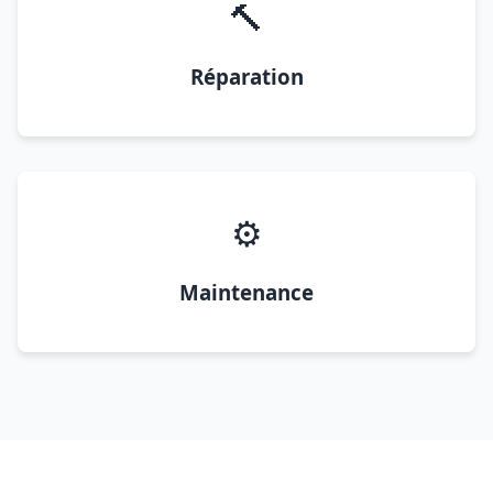
🔨
Réparation
⚙️
Maintenance