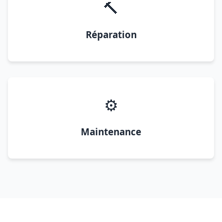
🔨
Réparation
⚙️
Maintenance