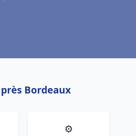
s près Bordeaux
⚙️