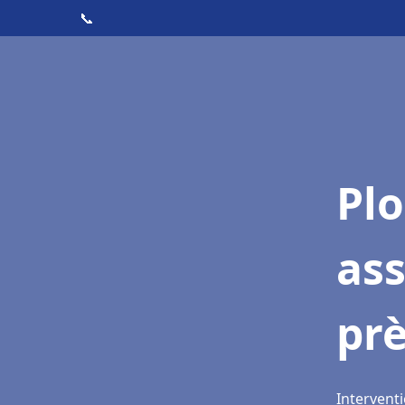
📞
Pl
as
pr
Intervent