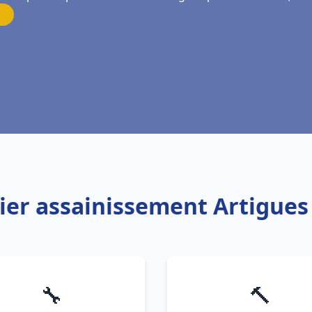
ier assainissement Artigue
🔧
🔨