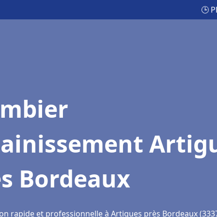
🕒 P
ombier
sainissement Artig
ès Bordeaux
ion rapide et professionnelle à Artigues près Bordeaux (333