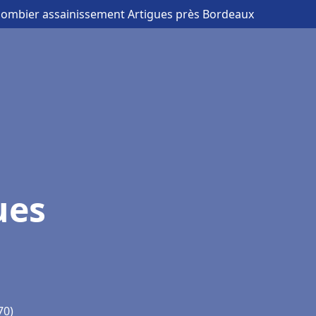
lombier assainissement Artigues près Bordeaux
ues
70)