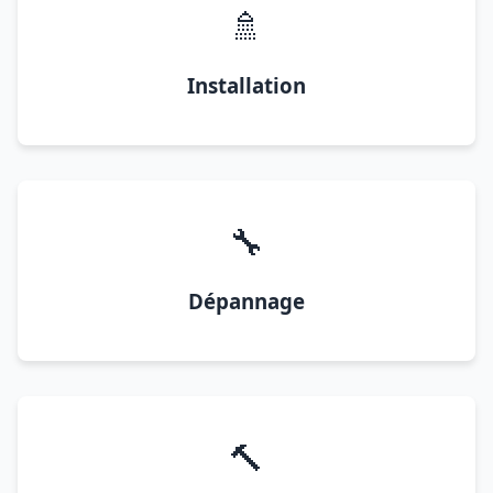
🚿
Installation
🔧
Dépannage
🔨