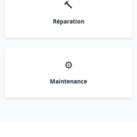
🔨
Réparation
⚙️
Maintenance