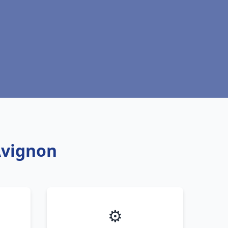
Avignon
⚙️