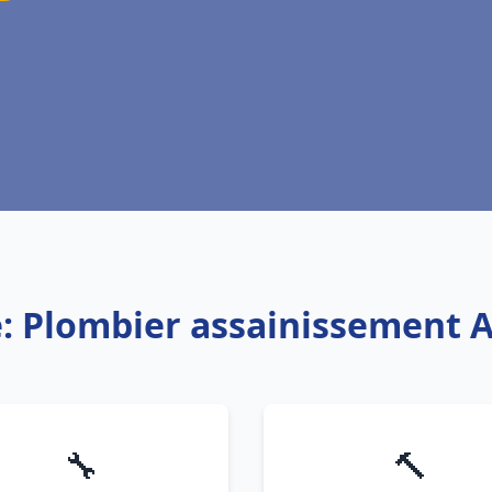
e: Plombier assainissement 
🔧
🔨