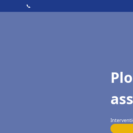
📞
Pl
as
Intervent