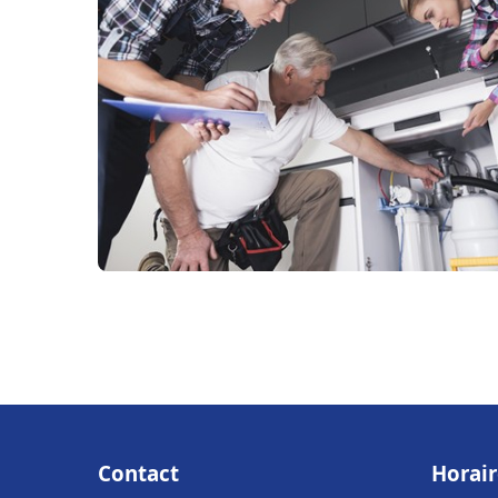
Contact
Horair