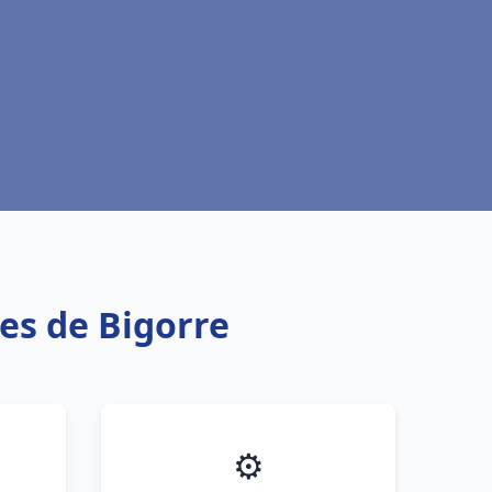
es de Bigorre
⚙️