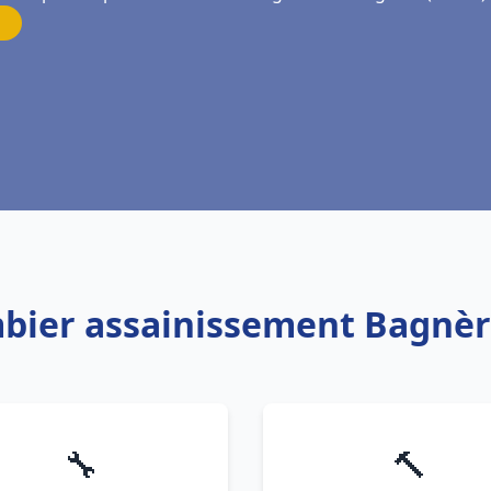
mbier assainissement Bagnèr
🔧
🔨