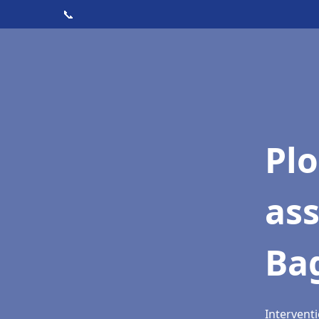
📞
Pl
as
Ba
Intervent