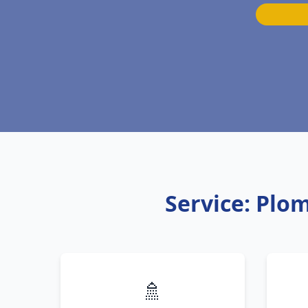
Service: Plo
🚿