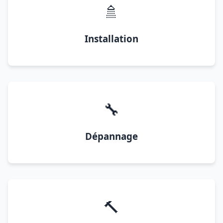
🚿
Installation
🔧
Dépannage
🔨