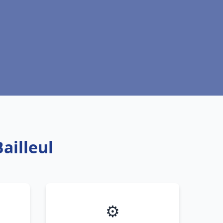
ailleul
⚙️