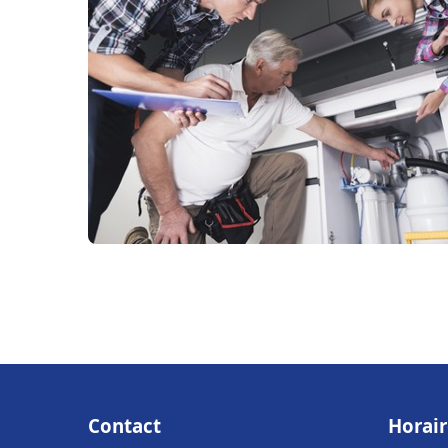
Contact
Horair