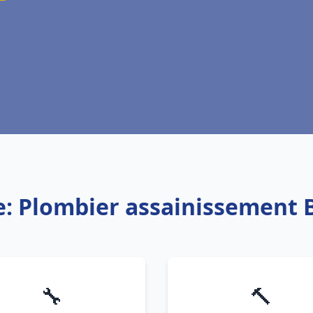
e: Plombier assainissement B
🔧
🔨