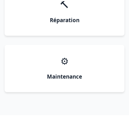
🔨
Réparation
⚙️
Maintenance