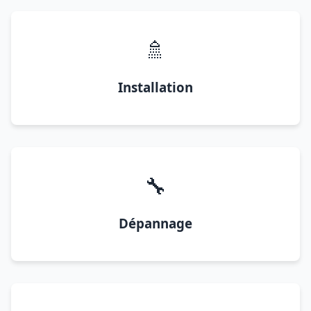
🚿
Installation
🔧
Dépannage