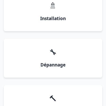
🚿
Installation
🔧
Dépannage
🔨