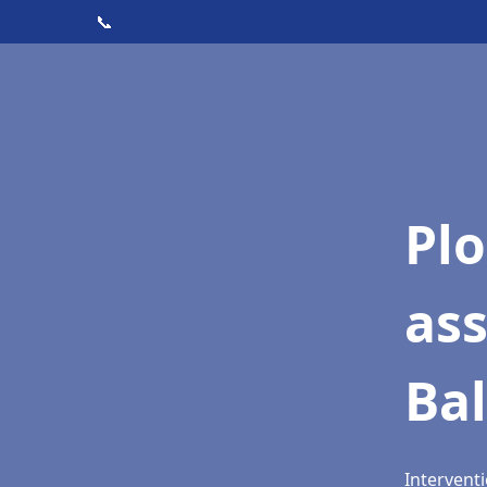
📞
Pl
as
Bal
Interventi