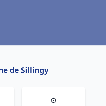
e de Sillingy
⚙️