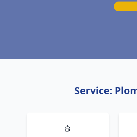
Service: Plo
🚿