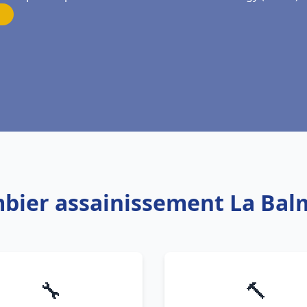
mbier assainissement La Balm
🔧
🔨