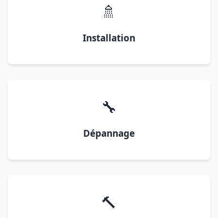
🚿
Installation
🔧
Dépannage
🔨