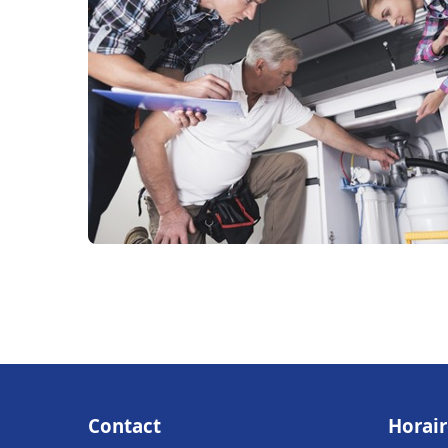
Contact
Horair