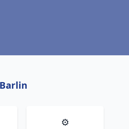
Barlin
⚙️