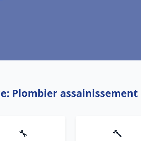
ce: Plombier assainissement 
🔧
🔨