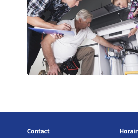
Contact
Horair