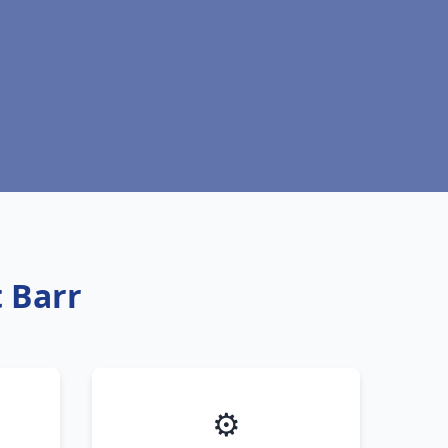
 Barr
⚙️