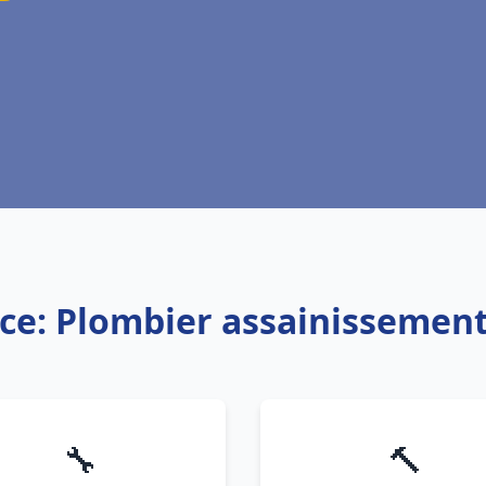
ice: Plombier assainissement
🔧
🔨