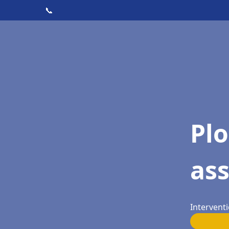
📞
Pl
as
Interventi