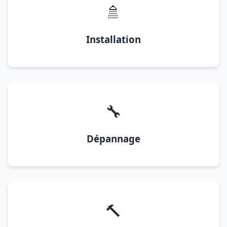
🚿
Installation
🔧
Dépannage
🔨