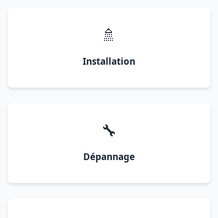
🚿
Installation
🔧
Dépannage