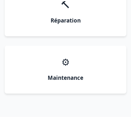
🔨
Réparation
⚙️
Maintenance