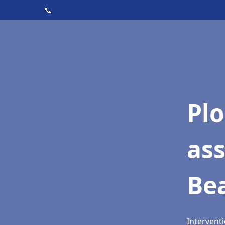
📞
Pl
as
Be
Interventi