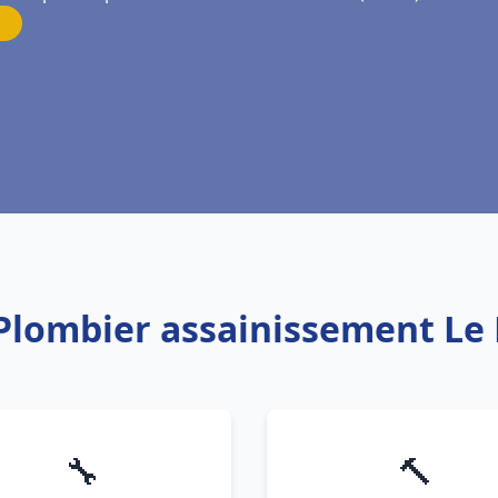
 Plombier assainissement Le
🔧
🔨