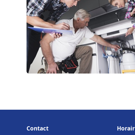
Contact
Horair