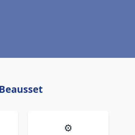
 Beausset
⚙️