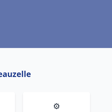
eauzelle
⚙️