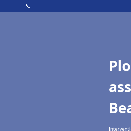
📞
Pl
as
Be
Interventi