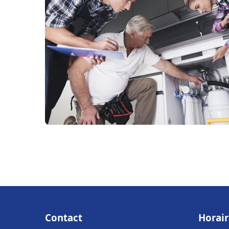
Contact
Horair