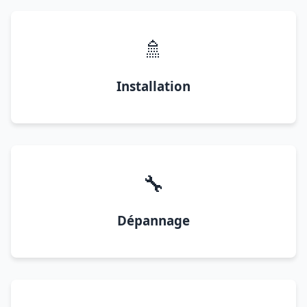
🚿
Installation
🔧
Dépannage