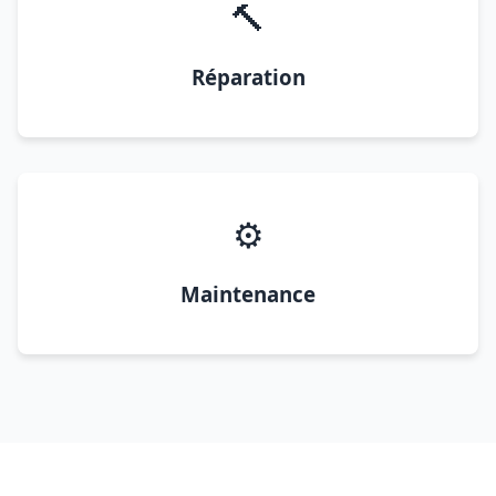
🔨
Réparation
⚙️
Maintenance