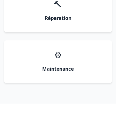
🔨
Réparation
⚙️
Maintenance