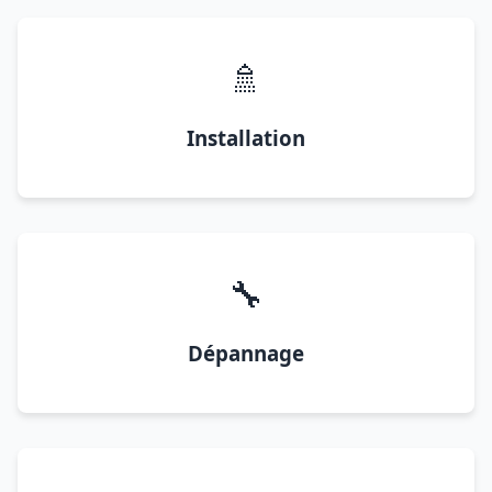
🚿
Installation
🔧
Dépannage