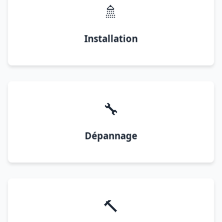
🚿
Installation
🔧
Dépannage
🔨