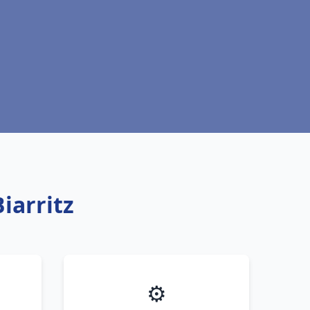
iarritz
⚙️