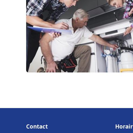
Contact
Horair