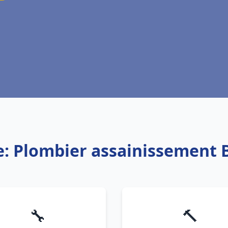
e: Plombier assainissement B
🔧
🔨