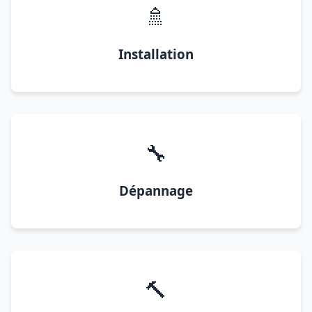
🚿
Installation
🔧
Dépannage
🔨