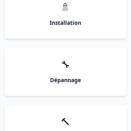
🚿
Installation
🔧
Dépannage
🔨