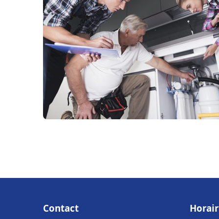
Contact
Horair