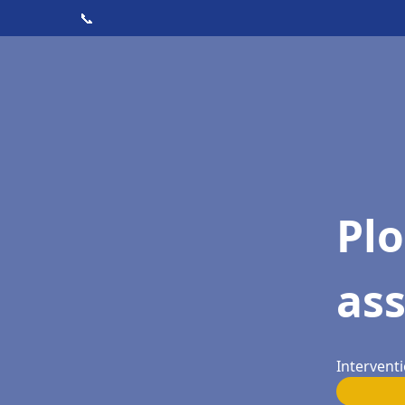
📞
Pl
as
Interventi