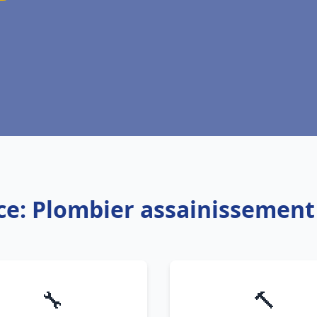
ce: Plombier assainissement
🔧
🔨