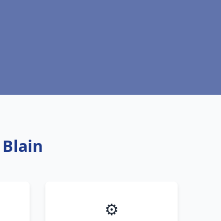
 Blain
⚙️