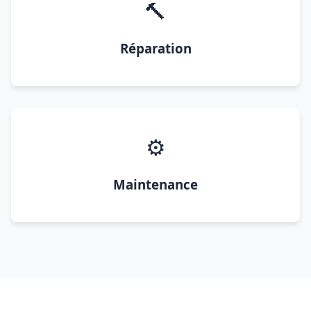
🔨
Réparation
⚙️
Maintenance