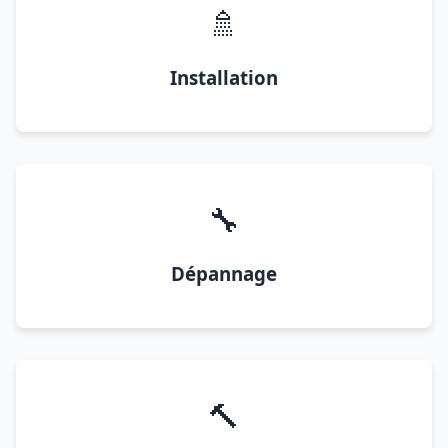
🚿
Installation
🔧
Dépannage
🔨