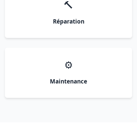
🔨
Réparation
⚙️
Maintenance