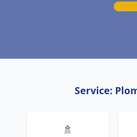
Service: Plo
🚿