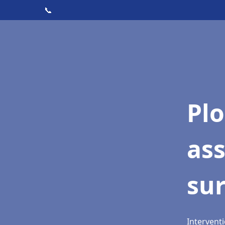
📞
Pl
as
su
Intervent