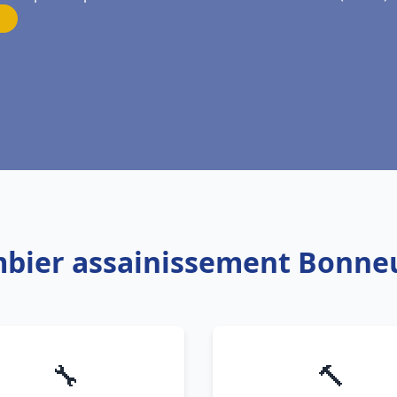
mbier assainissement Bonne
🔧
🔨