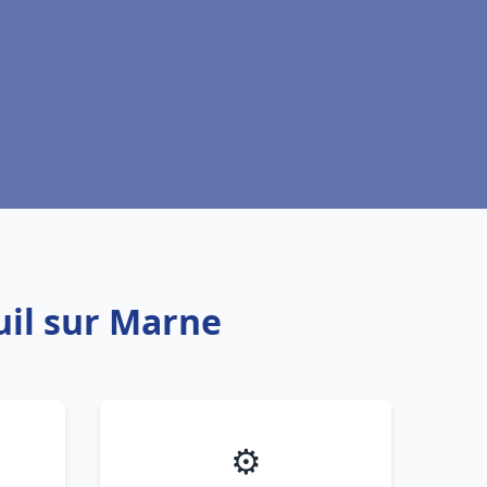
uil sur Marne
⚙️