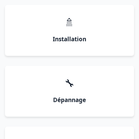
🚿
Installation
🔧
Dépannage