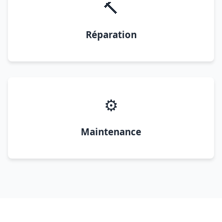
🔨
Réparation
⚙️
Maintenance