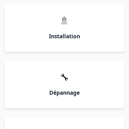
🚿
Installation
🔧
Dépannage