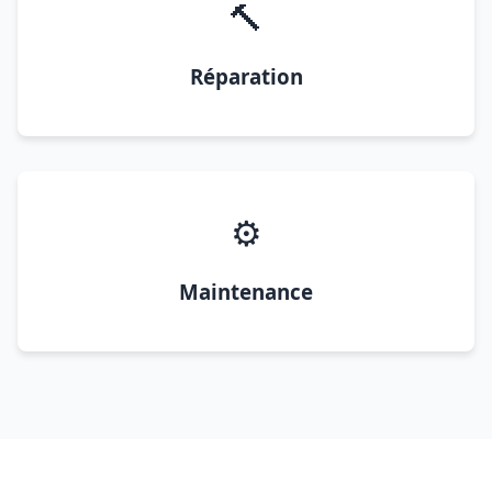
🔨
Réparation
⚙️
Maintenance