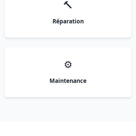
🔨
Réparation
⚙️
Maintenance