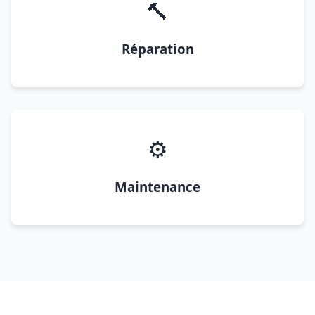
🔨
Réparation
⚙️
Maintenance