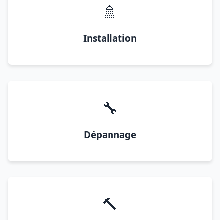
🚿
Installation
🔧
Dépannage
🔨