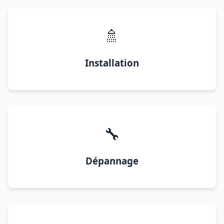
🚿
Installation
🔧
Dépannage