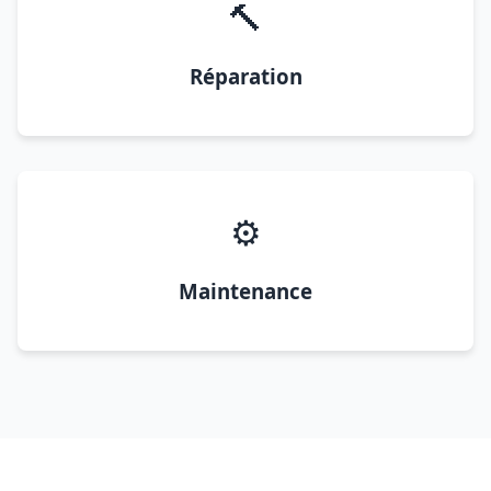
🔨
Réparation
⚙️
Maintenance