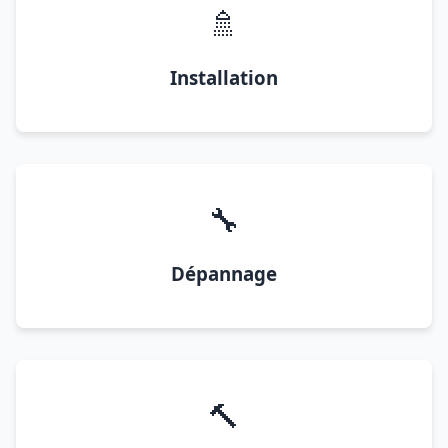
🚿
Installation
🔧
Dépannage
🔨