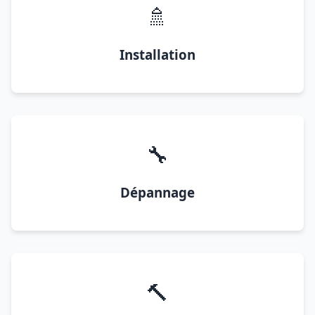
🚿
Installation
🔧
Dépannage
🔨