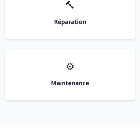
🔨
Réparation
⚙️
Maintenance