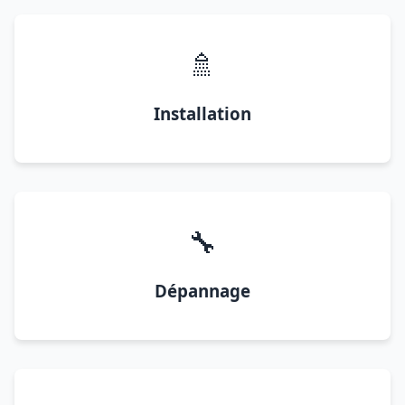
🚿
Installation
🔧
Dépannage