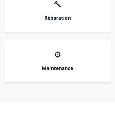
🔨
Réparation
⚙️
Maintenance