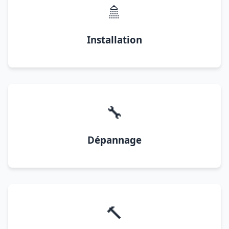
🚿
Installation
🔧
Dépannage
🔨