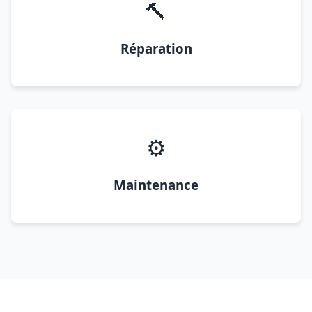
🔨
Réparation
⚙️
Maintenance