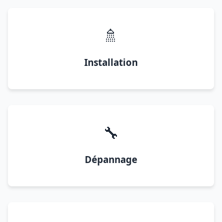
🚿
Installation
🔧
Dépannage